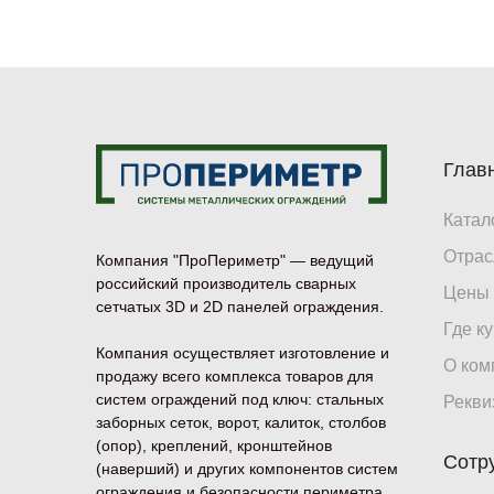
Глав
Катал
Отрас
Компания "ПроПериметр" — ведущий
российский производитель сварных
Цены
сетчатых 3D и 2D панелей ограждения.
Где к
Компания осуществляет изготовление и
О ком
продажу всего комплекса товаров для
систем ограждений под ключ: стальных
Рекви
заборных сеток, ворот, калиток, столбов
(опор), креплений, кронштейнов
Сотр
(наверший) и других компонентов систем
ограждения и безопасности периметра