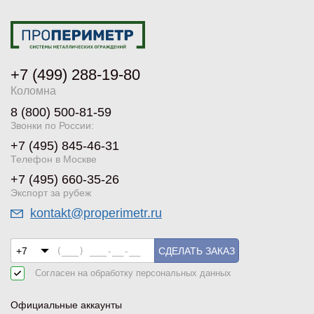
Грозный
, просп. Ахмата Кадырова, 3/25
+7 (871) 277-45-09
+7 (499) 288-19-80
Показать на карте
Коломна
8 (800) 500-81-59
Екатеринбург
Звонки по России:
, Завокзальная, 5
+7 (495) 845-46-31
+7 (343) 364-42-81
Телефон в Москве
Показать на карте
+7 (495) 660-35-26
Экспорт за рубеж
kontakt@properimetr.ru
Казань
, Техническая, 17
+7 (843) 212-33-70
СДЕЛАТЬ ЗАКАЗ
Склад
Согласен на обработку
персональных данных
Показать на карте
Официальные аккаунты