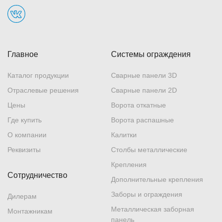
Краснодар
, Фестивальный микрорайон, ул. Атарбекова, 1/2
+7 (861) 218-80-15
Показать на карте
Главное
Системы ограждения
Каталог продукции
Сварные панели 3D
Махачкала
, проспект Расула Гамзатова, 64
Отраслевые решения
Сварные панели 2D
+7 (8722) 70-96-04
Цены
Ворота откатные
Показать на карте
Где купить
Ворота распашные
О компании
Калитки
Москва
, г. Домодедово, Московская область,
Реквизиты
Столбы металлические
территория Промзона Житнево, площадка 1
Крепления
Склад
+7 (495) 845-46-31
Сотрудничество
Дополнительные крепления
Показать на карте
Заборы и ограждения
Дилерам
Металлическая заборная
Монтажникам
панель