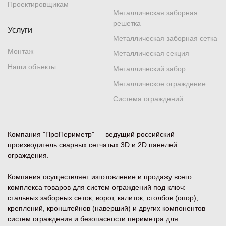
Проектировщикам
Нижний Новгород
, ул. Родионова, 26
Металлическая заборная
+7 (831) 288-36-40
решетка
Услуги
Металлическая заборная сетка
Показать на карте
Монтаж
Металлическая секция
Наши объекты
Металлический забор
Новосибирск
, Станционная, 60
Металлическое ограждение
+7 (383) 228-37-60
Система ограждений
Показать на карте
Компания "ПроПериметр" — ведущий российский
производитель сварных сетчатых 3D и 2D панелей
Новочеркасск
, ул. Крайняя, 2Д
ограждения.
+7 (863) 320-71-05
Склад
Компания осуществляет изготовление и продажу всего
Показать на карте
комплекса товаров для систем ограждений под ключ:
стальных заборных сеток, ворот, калиток, столбов (опор),
креплений, кронштейнов (наверший) и других компонентов
Пенза
, ул. Чаадаева, 36А
систем ограждения и безопасности периметра для