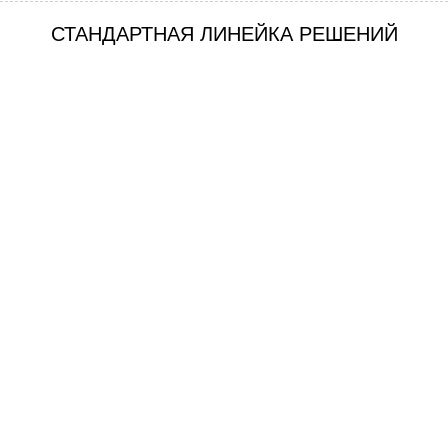
СТАНДАРТНАЯ ЛИНЕЙКА РЕШЕНИЙ
— Золотой стандарт прочности
—