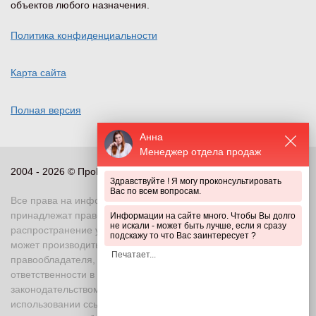
объектов любого назначения.
+7 (841) 223-66-85
Политика конфиденциальности
Показать на карте
Карта сайта
Пермь
, Свердловский район, Чернышевского, 28
Полная версия
+7 (342) 292-14-05
Анна
Показать на карте
Менеджер отдела продаж
2004 - 2026 © ПроПериметр, все права защищены
Здравствуйте ! Я могу проконсультировать
Ростов-на-Дону
, проспект 40-летия Победы, 85/4
Вас по всем вопросам.
Все права на информационные и иные материалы сайта
+7 (863) 320-71-05
принадлежат правообладателю. Воспроизведение или
Информации на сайте много. Чтобы Вы долго
не искали - может быть лучше, если я сразу
распространение указанных материалов в любой форме
подскажу то что Вас заинтересует ?
Показать на карте
может производиться только с письменного разрешения
правообладателя, в противном случае возможно применение
ответственности в соответствии с действующим
Самара
, Заводское шоссе, д.1
законодательством Российской Федерации. При
использовании ссылка на правообладателя и источник
+7 (846) 212-56-50