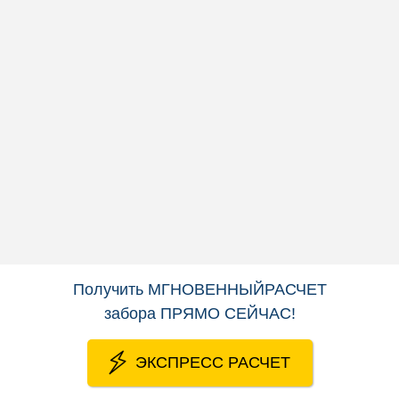
Ширина панели — 2500 мм
Диаметр прутка — 3 мм
Цена панели от:
564
руб/метр
603
руб/метр
УЗНАТЬ ТОЧНУЮ ЦЕНУ
Получить
МГНОВЕННЫЙРАСЧЕТ
забора
ПРЯМО СЕЙЧАС
!
ЭКСПРЕСС РАСЧЕТ