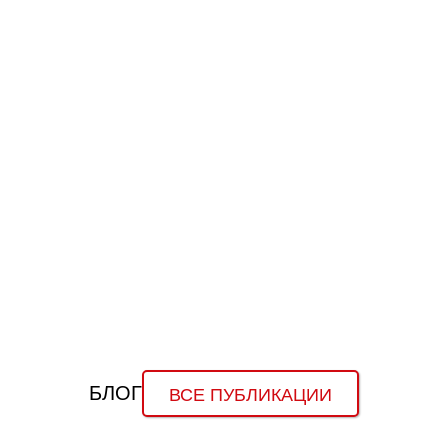
разграничения пешеходной зоны и автодорог
спортивных площадок, теннисных кортов
футбольных полей и стадионов
УЗНАТЬ ТОЧНУЮ ЦЕНУ
УЗНАТЬ ЦЕНУ ДРУГОГО
ИСПОЛНЕНИЯ
ПОДРОБНЕЕ О ПРОДУКТЕ
БЛОГ
ВСЕ ПУБЛИКАЦИИ